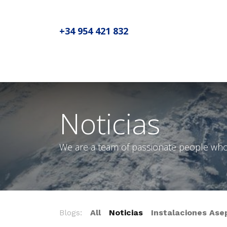
+34 954 421 832
Inicio
Sobre MADIC aseproda
No
Noticias
We are a team of passionate people whose
Blogs:
All
Noticias
Instalaciones Ase