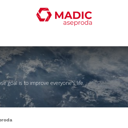
ticias
Productos
Servicios
Contacta con nosotro
 goal is to improve everyone's life.
proda