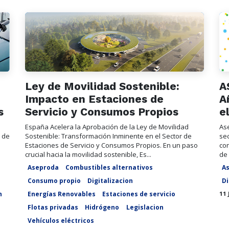
Ley de Movilidad Sostenible:
A
Impacto en Estaciones de
A
s
Servicio y Consumos Propios
e
España Acelera la Aprobación de la Ley de Movilidad
As
s de
Sostenible: Transformación Inminente en el Sector de
sec
Estaciones de Servicio y Consumos Propios. En un paso
co
crucial hacia la movilidad sostenible, Es...
de 
Aseproda
Combustibles alternativos
A
Consumo propio
Digitalizacion
Di
n
Energías Renovables
Estaciones de servicio
11 
Flotas privadas
Hidrógeno
Legislacion
Vehículos eléctricos