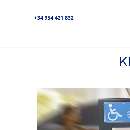
+34 954 421 832
Inicio
Sobre MADIC aseproda
No
K