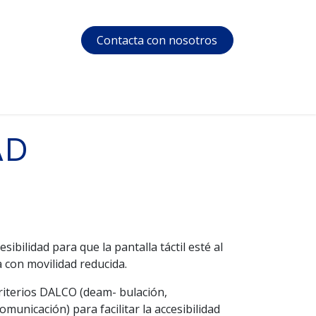
Contacta con nosotros
s
Soporte
Área privada
Courses
AD
ibilidad para que la pantalla táctil esté al
 con movilidad reducida.
riterios DALCO (deam- bulación,
comunicación) para facilitar la accesibilidad