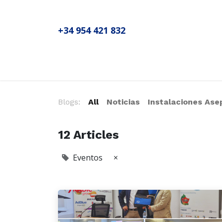
+34 954 421 832
Inicio
Sobre MADIC aseproda
No
Blogs:
All
Noticias
Instalaciones Ase
12 Articles
Eventos
×