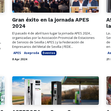
Gran éxito en la jornada APES
A
2024
l
El pasado 4 de abril tuvo lugar la jornada APES 2024 ,
La 
organizadas por la Asociación Provincial de Estaciones
Sev
de Servicio de Sevilla ( APES ) y la Federación de
de 
"
Empresarios del Metal de Sevilla ( FEDE...
en 
e
APES
Aseproda
Eventos
A
8 Apr 2024
21