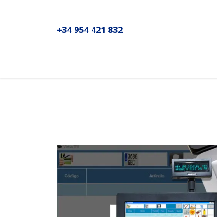
+34 954 421 832
Inicio
Sobre MADIC aseproda
No