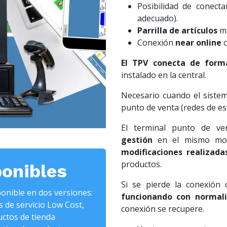
Posibilidad de conect
adecuado).
Parrilla de artículos
má
Conexión
near online
c
El TPV conecta de form
instalado en la central.
Necesario cuando el siste
punto de venta (redes de es
El terminal punto de v
gestión
en el mismo mo
modificaciones realizada
productos.
ponibles
Si se pierde la conexión 
ponible en dos versiones:
funcionando con normali
s de servicio Low Cost,
conexión se recupere.
ctos de tienda