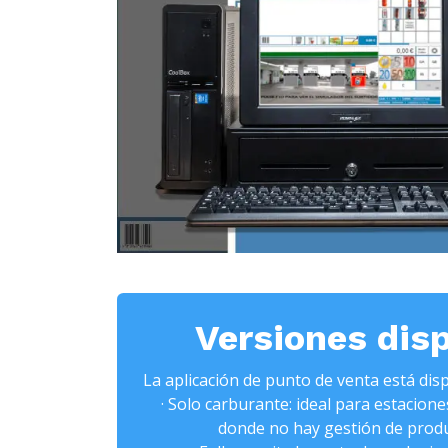
Versiones dis
La aplicación de punto de venta está dis
· Solo carburante: ideal para estacione
donde no hay gestión de produ