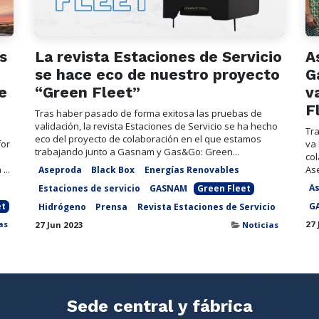
s
La revista Estaciones de Servicio
A
se hace eco de nuestro proyecto
G
e
“Green Fleet”
v
F
Tras haber pasado de forma exitosa las pruebas de
validación, la revista Estaciones de Servicio se ha hecho
Tra
eco del proyecto de colaboración en el que estamos
for
va 
trabajando junto a Gasnam y Gas&Go: Green...
co
...
Ase
Aseproda
Black Box
Energías Renovables
A
Estaciones de servicio
GASNAM
Green Fleet
et
G
Hidrógeno
Prensa
Revista Estaciones de Servicio
as
27 
27 Jun 2023
Noticias
Sede central y fábrica