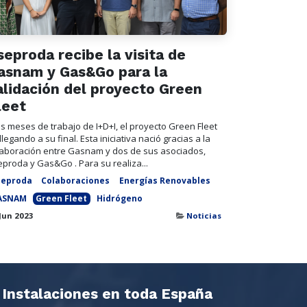
seproda recibe la visita de
asnam y Gas&Go para la
alidación del proyecto Green
leet
s meses de trabajo de I+D+I, el proyecto Green Fleet
llegando a su final. Esta iniciativa nació gracias a la
laboración entre Gasnam y dos de sus asociados,
proda y Gas&Go . Para su realiza...
seproda
Colaboraciones
Energías Renovables
ASNAM
Green Fleet
Hidrógeno
Jun 2023
Noticias
Instalaciones en toda España