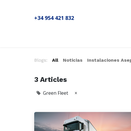
+34 954 421 832
Inicio
Sobre MADIC aseproda
No
Blogs:
All
Noticias
Instalaciones Ase
3 Articles
Green Fleet
×