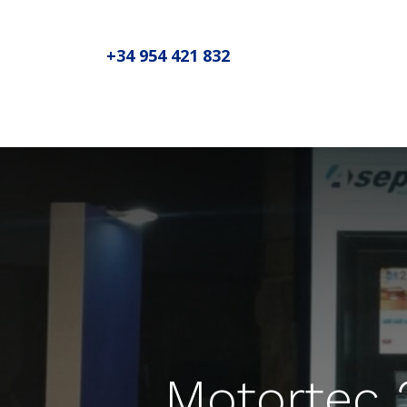
+34 954 421 832
Inicio
Sobre MADIC aseproda
No
Motortec 