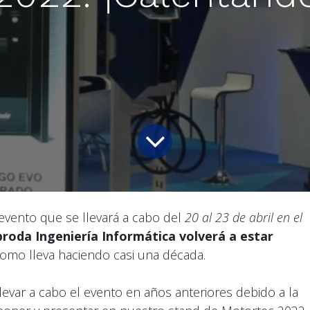
 evento que se llevará a cabo del
20 al 23 de abril en el
roda Ingeniería Informática volverá a estar
como lleva haciendo casi una década.
llevar a cabo el evento en años anteriores debido a la