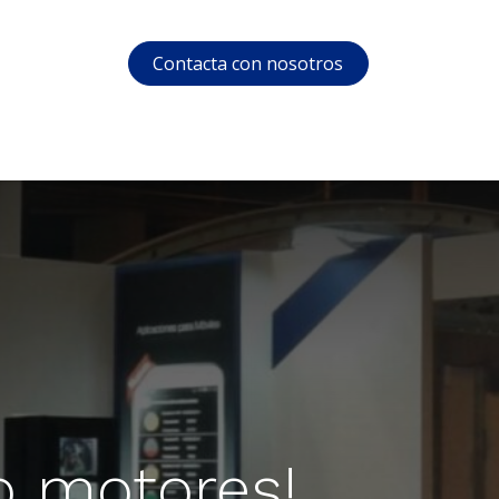
Contacta con nosotros
s
Soporte
Área privada
Courses
o motores!