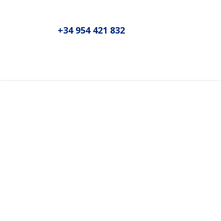
+34 954 421 832
Inicio
Sobre MADIC aseproda
N