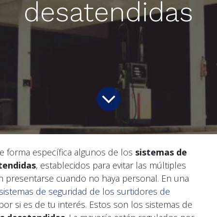
desatendidas
e forma específica algunos de los
sistemas de
tendidas
, establecidos para evitar las múltiples
an presentarse cuando no haya personal. En una
sistemas de seguridad de los surtidores de
por si es de tu interés. Estos son los sistemas de