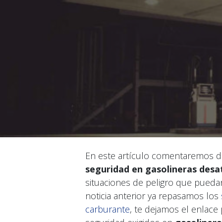
En este artículo comentaremos d
seguridad en gasolineras desa
situaciones de peligro que pued
noticia anterior ya repasamos los
carburante
, te dejamos el enlace 