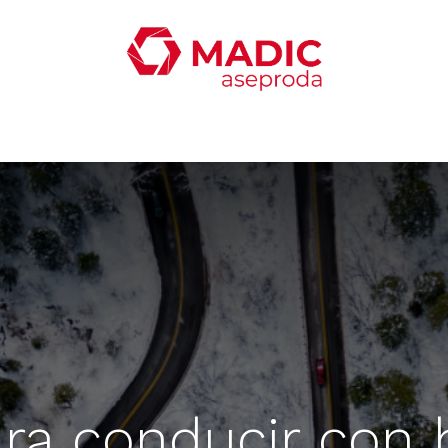
oticias
Productos
Servicios
Contacta con nosotro
ra conducir con h