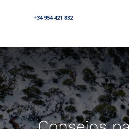
+34 954 421 832
Inicio
Sobre MADIC aseproda
N
Consejos pa