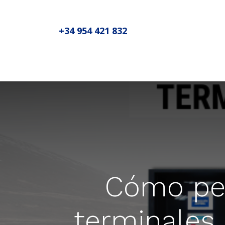
+34 954 421 832
Inicio
Sobre MADIC aseproda
N
Cómo per
terminales