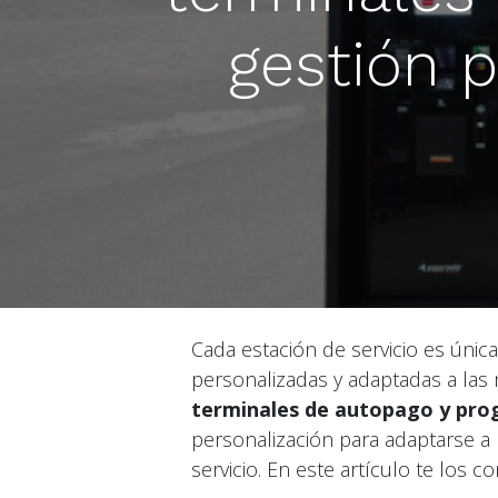
gestión p
Cada estación de servicio es únic
personalizadas y adaptadas a las
terminales de autopago y pro
personalización para adaptarse a 
servicio. En este artículo te los 