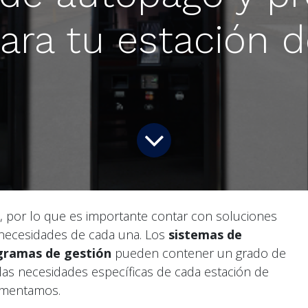
ara tu estación d
a, por lo que es importante contar con soluciones
 necesidades de cada una. Los
sistemas de
gramas de gestión
pueden contener un grado de
las necesidades específicas de cada estación de
comentamos.