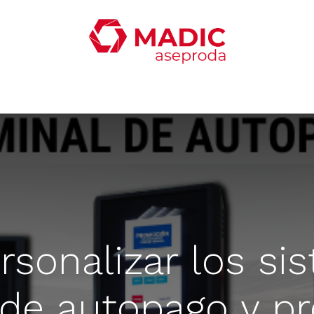
oticias
Productos
Servicios
Contacta con nosotro
sonalizar los si
 de autopago y p