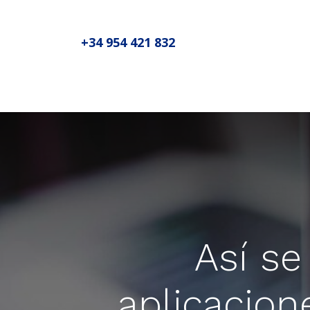
+34 954 421 832
Inicio
Sobre MADIC aseproda
N
Así s
aplicacion