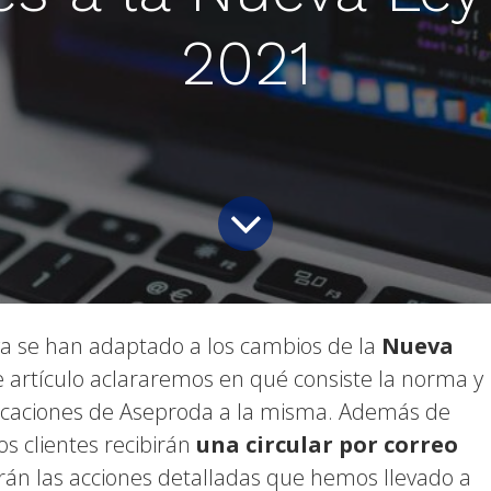
2021
ya se han adaptado a los cambios de la
Nueva
e artículo aclararemos en qué consiste la norma y
icaciones de Aseproda a la misma. Además de
s clientes recibirán
una circular por correo
rán las acciones detalladas que hemos llevado a