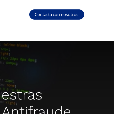
Contacta con nosotros
s
Soporte
Área privada
Cursos
estras
 Antifraude