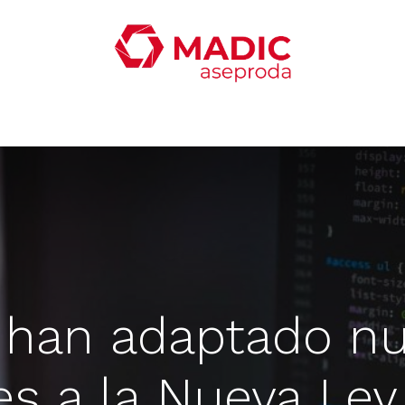
oticias
Productos
Servicios
Contacta con nosotro
e han adaptado nu
es a la Nueva Ley