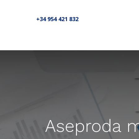
+34 954 421 832
Inicio
Sobre MADIC aseproda
N
Aseproda m