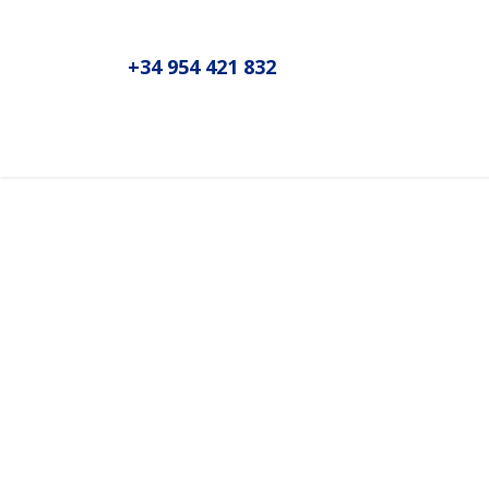
+34 954 421 832
Inicio
Sobre MADIC aseproda
N