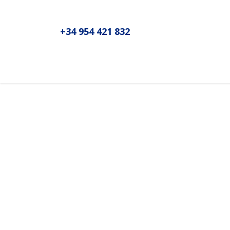
+34 954 421 832
Inicio
Sobre MADIC aseproda
N